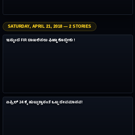
SATURDAY, APRIL 21, 2018 — 2 STORIES
3.7M
ವಿಸ್ಮಯಗಳು
ಇನ್ಮುಂದೆ FIR ದಾಖಲಿಸಲು ಫಿಜ್ಜಾ ಕೊಡ್ಬೇಕು !
#05
8Y AGO
0.8M
ವಿಸ್ಮಯಗಳು
ಏಪ್ರಿಲ್ 24 ಕ್ಕೆ ಹುಟ್ಟುತ್ತಾನಂತೆ ಒಬ್ಬ ದೇವಮಾನವ!
#06
8Y AGO