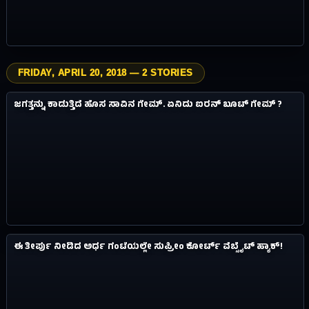
FRIDAY, APRIL 20, 2018 — 2 STORIES
1.2M
ವಿಸ್ಮಯಗಳು
ಜಗತ್ತನ್ನು ಕಾಡುತ್ತಿದೆ ಹೊಸ ಸಾವಿನ ಗೇಮ್. ಏನಿದು ಐರನ್ ಬೂಟ್ ಗೇಮ್ ?
#07
8Y AGO
2.1M
ವಿಸ್ಮಯಗಳು
ಈ ತೀರ್ಪು ನೀಡಿದ ಅರ್ಧ ಗಂಟೆಯಲ್ಲೇ ಸುಪ್ರೀಂ ಕೋರ್ಟ್ ವೆಬ್ಸೈಟ್ ಹ್ಯಾಕ್!
#08
8Y AGO