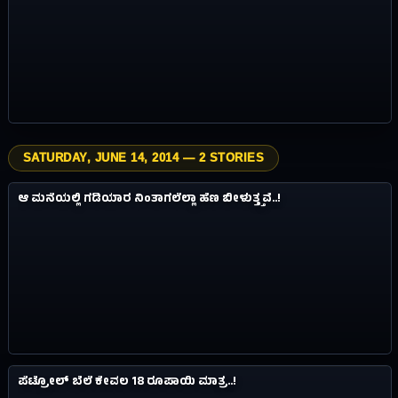
SATURDAY, JUNE 14, 2014 — 2 STORIES
4.9M
ವಿಸ್ಮಯಗಳು
ಆ ಮನೆಯಲ್ಲಿ ಗಡಿಯಾರ ನಿಂತಾಗಲೆಲ್ಲಾ ಹೆಣ ಬೀಳುತ್ತ್ತವೆ..!
#15
12Y AGO
0.4M
ವಿಸ್ಮಯಗಳು
ಪೆಟ್ರೋಲ್‌ ಬೆಲೆ ಕೇವಲ 18 ರೂಪಾಯಿ ಮಾತ್ರ..!
#16
12Y AGO