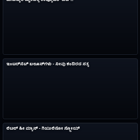
ಮನುಷ್ಯರ ಮೈಂಡಲ್ಲಿ ಕಂಪ್ಯೂಟರ್ ಚಿಪ್..!
1.2M
ವಿಸ್ಮಯಗಳು
ಇಂಟರ್​ನೆಟ್​​ ಬಲೂನ್​​ಗಳು - ನೀವು ಕಂಡಿರದ ಸತ್ಯ
#13
12Y AGO
2.1M
ವಿಸ್ಮಯಗಳು
ಲಿಟಲ್ ಹೀ ಮ್ಯಾನ್ - ಗಿಯುಲಿನೋ ಸ್ಟ್ರೋಯ್
#14
12Y AGO