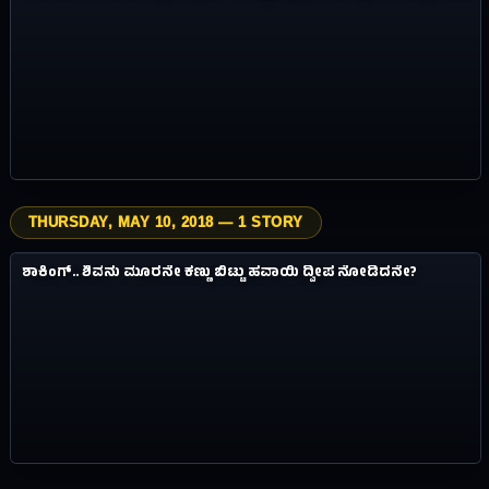
THURSDAY, MAY 10, 2018 — 1 STORY
2.1M
ವಿಸ್ಮಯಗಳು
ಶಾಕಿಂಗ್.. ಶಿವನು ಮೂರನೇ ಕಣ್ಣು ಬಿಟ್ಟು ಹವಾಯಿ ದ್ವೀಪ ನೋಡಿದನೇ?
#02
8Y AGO