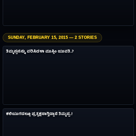
SUNDAY, FEBRUARY 15, 2015 — 2 STORIES
4.9M
ವಿಸ್ಮಯಗಳು
ತಿಮ್ಮಪ್ಪನನ್ನು ವರಿಸಿದಳಾ ಮುಸ್ಲಿಂ ಯುವತಿ..?
#09
11Y AGO
0.4M
ವಿಸ್ಮಯಗಳು
ಕಲಿಯುಗದಲ್ಲೂ ಪ್ರತ್ಯಕ್ಷನಾಗ್ತಿದ್ದಾನೆ ತಿಮ್ಮಪ್ಪ..!
#10
11Y AGO