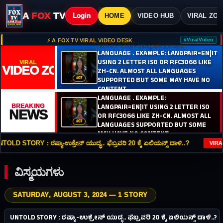
ವಿಷಯಕ್ಕೆ ಹೋಗಿ
A
FOX
TV
Login
HOME
VIDEO HUB
VIRAL ZO
#ViralVideo
⚡ A FOX TV VIRAL VIDEO DESK
'AUTO' IS AN INVALID SOURCE
LANGUAGE . EXAMPLE: LANGPAIR=EN|IT
USING 2 LETTER ISO OR RFC3066 LIKE
VIRAL
VIDEO ZONE
ZH-CN. ALMOST ALL LANGUAGES
SUPPORTED BUT SOME MAY HAVE NO
#07
ADVERTISEMENT
−
+
🔊
CONTENT
'AUTO' IS AN INVALID SOURCE
ADVERTISEMENT
LANGUAGE . EXAMPLE:
COLUMBUS, UNITED STATES
9:50:27 PM
AD
LANGPAIR=EN|IT USING 2 LETTER ISO
BREAKING
NEWS
OR RFC3066 LIKE ZH-CN. ALMOST ALL
#07
LANGUAGES SUPPORTED BUT SOME
MAY HAVE NO CONTENT
D STORY : ರಷ್ಯಾ-ಉಕ್ರೇನ್‌ ಯುದ್ಧ.. ಫೆಬ್ರವರಿ 20 ಕ್ಕೆ ಏಲಿಯನ್ಸ್‌ ದಾಳಿ..?
VIRAL
ವಿಸ್ಮಯಗಳು
SATURDAY, AUGUST 3, 2024 — 1 STORY
1.2M
ವಿಸ್ಮಯಗಳು
UNTOLD STORY : ರಷ್ಯಾ-ಉಕ್ರೇನ್‌ ಯುದ್ಧ.. ಫೆಬ್ರವರಿ 20 ಕ್ಕೆ ಏಲಿಯನ್ಸ್‌ ದಾಳಿ..?
#01
2Y AGO