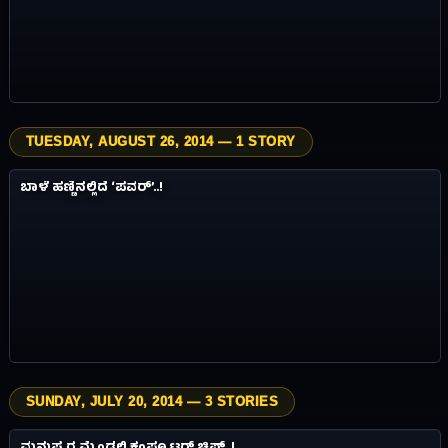
TUESDAY, AUGUST 26, 2014 — 1 STORY
3.7M
ವಿಸ್ಮಯಗಳು
ಬಾಳೆ ಹಣ್ಣಿನಲ್ಲಿದೆ ‘ಪವರ್​​’..!
#11
12Y AGO
SUNDAY, JULY 20, 2014 — 3 STORIES
0.8M
ವಿಸ್ಮಯಗಳು
#12
12Y AGO