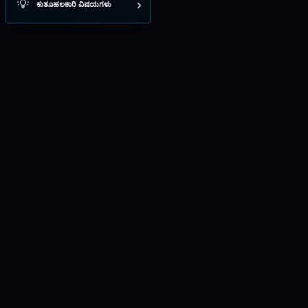
›
💡
ಕುತೂಹಲಕಾರಿ ವಿಷಯಗಳು