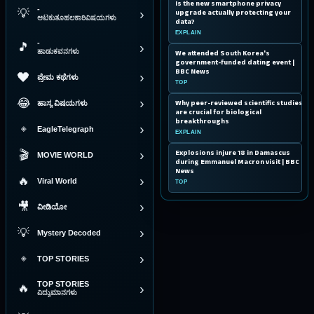
07
Is the new smartphone privacy
-
›
💡
upgrade actually protecting your
ಆಟಕುತೂಹಲಕಾರಿವಿಷಯಗಳು
data?
EXPLAIN
-
›
🎵
ಹಾಡುಕವನಗಳು
08
We attended South Korea's
government-funded dating event |
BBC News
›
❤
ಪ್ರೇಮ ಕಥೆಗಳು
TOP
›
😂
09
Why peer-reviewed scientific studies
ಹಾಸ್ಯ ವಿಷಯಗಳು
are crucial for biological
breakthroughs
›
◈
EagleTelegraph
EXPLAIN
›
10
Explosions injure 18 in Damascus
🎬
MOVIE WORLD
during Emmanuel Macron visit | BBC
News
›
🔥
Viral World
TOP
›
🎥
ವೀಡಿಯೋ
›
💡
Mystery Decoded
›
◈
TOP STORIES
TOP STORIES
›
🔥
ವಿದ್ಯುಮಾನಗಳು