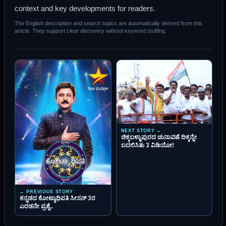
context and key developments for readers.
The English description and search topics are automatically derived from this
article. They support clear discovery without keyword stuffing.
NEXT STORY →
ಚಿಕ್ಕಬಳ್ಳಾಪುರದ ಚುನಾವಣೆ ದಿಕ್ಕನ್ನೇ
ಬದಲಿಸಿತು 3 ವಿಡಿಯೋ!
← PREVIOUS STORY
ಕನ್ನಡದ ಕೋಟ್ಯಾಧಿಪತಿ ಸೀಸನ್ 3ರ
ಎರಡನೇ ಪ್ರಶ್ನೆ..