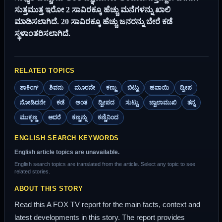
ಸುತ್ತಮುತ್ತ ಇರೋ 2 ಸಾವಿರಕ್ಕೂ ಹೆಚ್ಚು ಮನೆಗಳನ್ನು ಖಾಲಿ
ಮಾಡಿಸಲಾಗಿದೆ. 20 ಸಾವಿರಕ್ಕೂ ಹೆಚ್ಚು ಜನರನ್ನು ಬೇರೆ ಕಡೆ
ಸ್ಥಳಾಂತರಿಸಲಾಗಿದೆ.
RELATED TOPICS
ಶಾಕಿಂಗ್
ಶಿವನು
ಮೂರನೇ
ಕಣ್ಣು
ಬಿಟ್ಟು
ಹವಾಯಿ
ದ್ವೀಪ
ನೋಡಿದನೇ
ಕಡೆ
ಅಂತ
ದ್ವೀಪದ
ಸುಟ್ಟು
ಜ್ವಾಲಾಮುಖಿ
ತನ್ನ
ಮುಕ್ಕಣ್ಣ
ಆದರೆ
ಕಣ್ಣನ್ನು
ಕಣ್ಣಿನಿಂದ
ENGLISH SEARCH KEYWORDS
English article topics are unavailable.
English search topics are translated from the article. Select any topic to see
related stories.
ABOUT THIS STORY
Read this A FOX TV report for the main facts, context and
latest developments in this story. The report provides