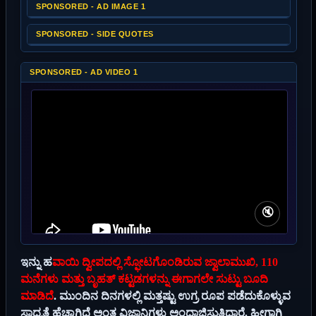
SPONSORED - AD IMAGE 1
SPONSORED - SIDE QUOTES
SPONSORED - AD VIDEO 1
🔇
ಇನ್ನು ಹ
ವಾಯಿ ದ್ವೀಪದಲ್ಲಿ ಸ್ಫೋಟಗೊಂಡಿರುವ ಜ್ವಾಲಾಮುಖಿ, 110
ಮನೆಗಳು ಮತ್ತು ಬೃಹತ್ ಕಟ್ಟಡಗಳನ್ನು ಈಗಾಗಲೇ ಸುಟ್ಟು ಬೂದಿ
ಮಾಡಿದೆ
. ಮುಂದಿನ ದಿನಗಳಲ್ಲಿ ಮತ್ತಷ್ಟು ಉಗ್ರ ರೂಪ ಪಡೆದುಕೊಳ್ಳುವ
ಸಾಧ್ಯತೆ ಹೆಚ್ಚಾಗಿದೆ ಅಂತ ವಿಜ್ಞಾನಿಗಳು ಅಂದಾಜಿಸುತ್ತಿದ್ದಾರೆ. ಹೀಗಾಗಿ