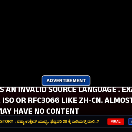
ADVERTISEMENT
 IS AN INVALID SOURCE LANGUAGE . E
 ISO OR RFC3066 LIKE ZH-CN. ALMO
MAY HAVE NO CONTENT
ಷ್ಯಾ-ಉಕ್ರೇನ್‌ ಯುದ್ಧ.. ಫೆಬ್ರವರಿ 20 ಕ್ಕೆ ಏಲಿಯನ್ಸ್‌ ದಾಳಿ..?
VIRAL
#03