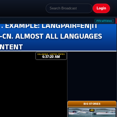
Login
#ViralVideo
 . EXAMPLE: LANGPAIR=EN|IT
ZH-CN. ALMOST ALL LANGUAGES
ONTENT
COLUMBUS, UNITED STATES
6:37:21 AM
BIG STORIES
#03