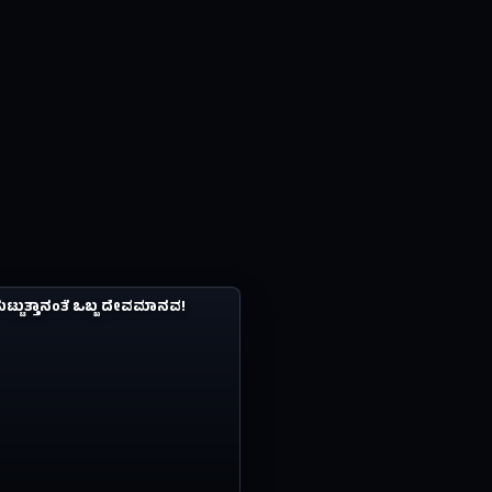
0.8M
ೆ ಹುಟ್ಟುತ್ತಾನಂತೆ ಒಬ್ಬ ದೇವಮಾನವ!
8Y AGO