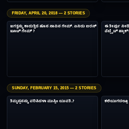
FRIDAY, APRIL 20, 2018 — 2 STORIES
1.2M
ವಿಸ್ಮಯಗಳು
ವಿಸ್ಮಯಗಳು
ಜಗತ್ತನ್ನು ಕಾಡುತ್ತಿದೆ ಹೊಸ ಸಾವಿನ ಗೇಮ್. ಏನಿದು ಐರನ್
ಈ ತೀರ್ಪು ನೀಡ
#07
#08
8Y AGO
ಬೂಟ್ ಗೇಮ್ ?
ವೆಬ್ಸೈಟ್ ಹ್ಯಾಕ್
SUNDAY, FEBRUARY 15, 2015 — 2 STORIES
4.9M
ವಿಸ್ಮಯಗಳು
ವಿಸ್ಮಯಗಳು
ತಿಮ್ಮಪ್ಪನನ್ನು ವರಿಸಿದಳಾ ಮುಸ್ಲಿಂ ಯುವತಿ..?
ಕಲಿಯುಗದಲ್ಲೂ ಪ್ರತ್
#09
#10
11Y AGO