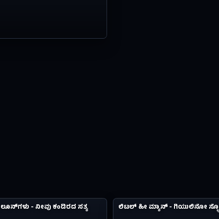
1.2M
ವಿಸ್ಮಯಗಳು
ಬಲೂನ್​​ಗಳು - ನೀವು ಕಂಡಿರದ ಸತ್ಯ
ಲಿಟಲ್ ಹೀ ಮ್ಯಾನ್ - ಗಿಯುಲಿನೋ ಸ್ಟ
#14
12Y AGO