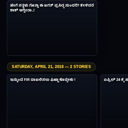
ಹೇಗೆ ಸತ್ತಳು ಗೊತ್ತಾ ಈ ಜಗತ್ ಪ್ರಸಿದ್ಧ ಸುಂದರಿ? ಕೇಳಿದರೆ
#04
8Y AGO
ಶಾಕ್ ಆಗ್ತೀರಾ..!
SATURDAY, APRIL 21, 2018 — 2 STORIES
3.7M
ವಿಸ್ಮಯಗಳು
ವಿಸ್ಮಯಗಳು
ಇನ್ಮುಂದೆ FIR ದಾಖಲಿಸಲು ಫಿಜ್ಜಾ ಕೊಡ್ಬೇಕು !
ಏಪ್ರಿಲ್ 24 ಕ್ಕ
#05
#06
8Y AGO