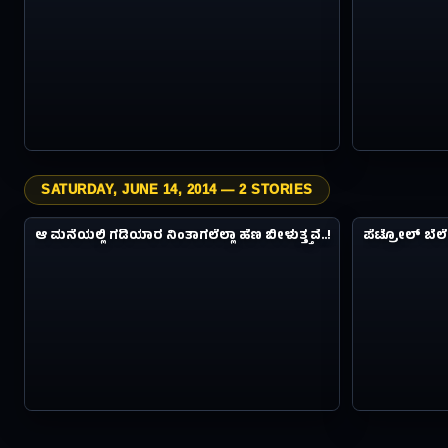
SATURDAY, JUNE 14, 2014 — 2 STORIES
4.9M
ವಿಸ್ಮಯಗಳು
ವಿಸ್ಮಯಗಳು
ಆ ಮನೆಯಲ್ಲಿ ಗಡಿಯಾರ ನಿಂತಾಗಲೆಲ್ಲಾ ಹೆಣ ಬೀಳುತ್ತ್ತವೆ..!
ಪೆಟ್ರೋಲ್‌ ಬೆಲ
#15
#16
12Y AGO