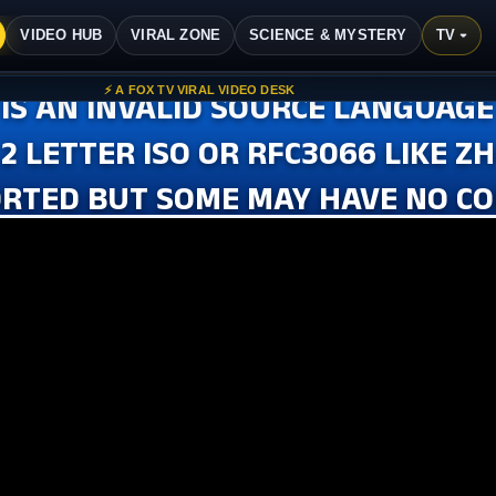
ವಿಷಯಕ್ಕೆ ಹೋಗಿ
VIDEO HUB
VIRAL ZONE
SCIENCE & MYSTERY
TV ▾
⚡ A FOX TV VIRAL VIDEO DESK
 IS AN INVALID SOURCE LANGUAGE
 2 LETTER ISO OR RFC3066 LIKE 
RTED BUT SOME MAY HAVE NO C