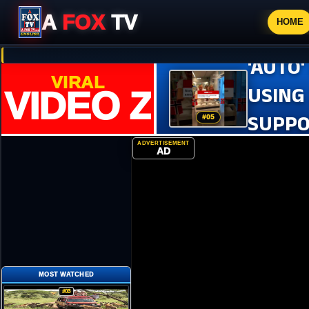
A
FOX
TV
HOME
'AUTO'
VIRAL
USING
VIDEO ZONE
SUPPO
#06
ADVERTISEMENT
AD
MOST WATCHED
#03