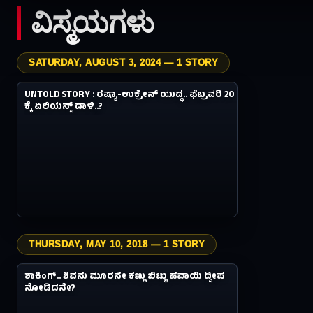
ವಿಸ್ಮಯಗಳು
SATURDAY, AUGUST 3, 2024 — 1 STORY
1.2M
ವಿಸ್ಮಯಗಳು
UNTOLD STORY : ರಷ್ಯಾ-ಉಕ್ರೇನ್‌ ಯುದ್ಧ.. ಫೆಬ್ರವರಿ 20
#01
2Y AGO
ಕ್ಕೆ ಏಲಿಯನ್ಸ್‌ ದಾಳಿ..?
THURSDAY, MAY 10, 2018 — 1 STORY
2.1M
ವಿಸ್ಮಯಗಳು
ಶಾಕಿಂಗ್.. ಶಿವನು ಮೂರನೇ ಕಣ್ಣು ಬಿಟ್ಟು ಹವಾಯಿ ದ್ವೀಪ
#02
8Y AGO
ನೋಡಿದನೇ?